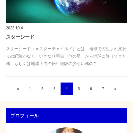
2023.10.4
スターシード
スターシード（＝スターチャイルド）とは、地球での生まれ変わ
りの経験がなく、いきなり宇宙（他の星）から地球に降りてきた
魂、もしくは地球上での転生経験の少ない魂のこ…
«
1
2
3
4
5
6
7
»
プロフィール